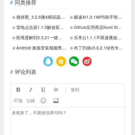
同类推荐
微拼图_3.2.6微X模拟器聊天对话/红包转账
极速AI1.0.1WPS助手智能文档解析工具
雷电点击器1.1.0解放双手高效连点免root自动化内置脚本
Github应用商店Komi Store男人的宝藏一键下载开源应用
医维度解剖3.3.21一键解刨｜医学知识｜一键脱衣等
乐享云1.1.1不限速播放下载内置60T空间
Android 换脸变装视频秀 v1.2.4 美女视频AI换脸
布丁扫描v3.6.2.1绿色专业扫描软件
评论列表




签到


顶
踩