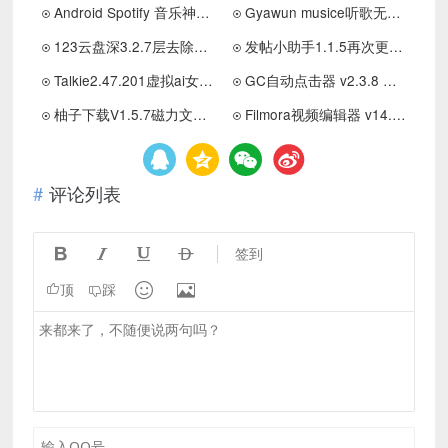
Android Spotify 音乐神器 v9.0.36.683 解锁高级版
Gyawun musice听歌无限制可听可下载
123云盘深3.2.7层去除所有广告！纯净版
发帖小助手1.1.5再次更新新增模板发帖就用发帖小助手
Talkie2.47.201虚拟ai女友无敏感聊天永久记忆多角色
GC自动点击器 v2.3.8 解锁高级版
柚子下载V1.5.7磁力文件下载工具
Filmora视频编辑器 v14.6.21内置AI至尊版
评论列表




签到


顶
踩