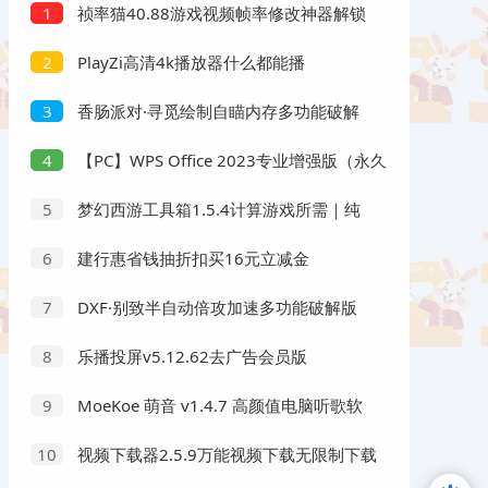
祯率猫40.88游戏视频帧率修改神器解锁
1
会员
PlayZi高清4k播放器什么都能播
2
香肠派对·寻觅绘制自瞄内存多功能破解
3
版
【PC】WPS Office 2023专业增强版（永久
4
激活会员）
梦幻西游工具箱1.5.4计算游戏所需｜纯
5
净版
建行惠省钱抽折扣买16元立减金
6
DXF·别致半自动倍攻加速多功能破解版
7
乐播投屏v5.12.62去广告会员版
8
MoeKoe 萌音 v1.4.7 高颜值电脑听歌软
9
件
视频下载器2.5.9万能视频下载无限制下载
10
深夜视频