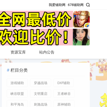
我爱辅助网
678辅助网
资源宝库
站内公告
栏目分类
游戏辅助
穿越战场
DXF辅助
峡谷联盟
文明重启
王者峡谷
和平海岛
刺激战场
原神辅助