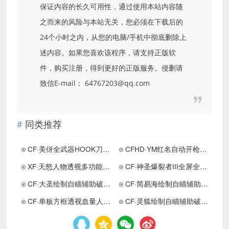
保证内容的长久可用性，通过使用本站内容随
之而来的风险与本站无关，您必须在下载后的
24个小时之内，从您的电脑/手机中彻底删除上
述内容。如果您喜欢该程序，请支持正版软
件，购买注册，得到更好的正版服务。侵删请
致信E-mail： 64767203@qq.com
同类推荐
CF·美伢全武器HOOK刀距辅助
CFHD·YM红名自动开枪免费插件
XF·天怒人物透视多功能辅助免费版
CF·神圣爆裂者III全屏全范围分挑战助手
CF·大圣绘制自瞄辅助破解版
CF·简易海绘制自瞄辅助免费版
CF·单板方框透视血量人名辅助
CF·灵狐绘制自瞄辅助破解版