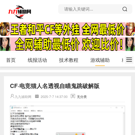
首页
线报活动
技术教程
游戏辅助
精品
CF·电竞猫人名透视自瞄鬼跳破解版
九九辅助网
2025-7-7 14:37:00
无分类