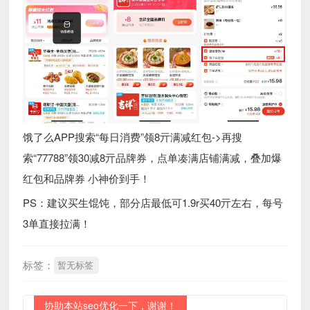
饿了么APP搜索“每日消费”领8亓满减红包->再搜
索“77788”领30减8亓品牌券，点单凑满店铺满减，叠加爆
红包和品牌券 小神价到手！
PS：建议买生馄饨，部分店最低可1.9r买40亓左右，每号
3单直接拉满！
标签：
暂无标签
协助本站seo优化一下，谢谢！