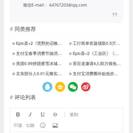
致信E-mail： 64767203@qq.com
同类推荐
Epic喜+2《荒野的召唤：垂钓者》等
工行简单答题领取0.5亓红包
支付宝春季消费节抽消费红包
Epic喜+2《工业区》《莉莎：决定版》
美团0.99拼团蜜雪冰城柠檬水
茶百道邀请4人助力领免单券
京东部分人0.01元撸实物包邮
支付宝消费圈补贴低价抢奶茶
评论列表




签到


顶
踩