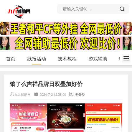
首页
线报活动
技术教程
游戏辅助
精品
饿了么吉祥品牌日双叠加好价
九九辅助网
2024-7-2 12:35:00
无分类