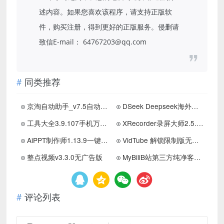
述内容。如果您喜欢该程序，请支持正版软
件，购买注册，得到更好的正版服务。侵删请
致信E-mail： 64767203@qq.com
同类推荐
京淘自动助手_v7.5自动签到，自动浏览任务
DSeek Deepseek海外版 无限制聊天
工具大全3.9.107手机万能工具箱 解锁会员功能
XRecorder录屏大师2.5.0.1解锁会员版
AiPPT制作师1.13.9一键生成PPT模板多样化
VidTube 解锁限制版无限制下载网页视频
整点视频v3.3.0无广告版
MyBiliB站第三方纯净客户端支持HDR真彩4K
评论列表