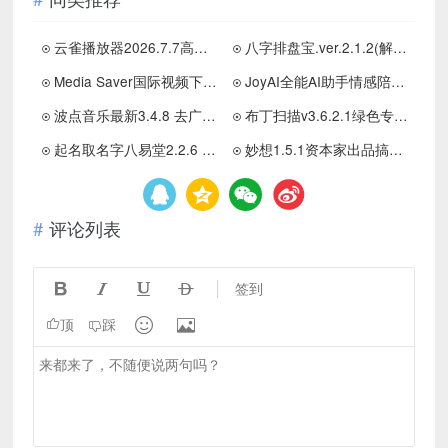
云雀播放器2026.7.7高颜值音乐软件动画非常流畅已解锁
八字排盘宝.ver.2.1.2(解锁会员)
Media Saver国际视频下载器2.7.0一键下载1080P国际视频支持多种平台
JoyAI全能AI助手情感陪伴虚拟角色互动
波点音乐最新3.4.8 去广告版
布丁扫描v3.6.2.1绿色专业扫描软件
起名取名字八易堂2.2.6 解锁内购版
妙想1.5.1资本家出品搞钱专用AI｜小马也在用
评论列表




签到


顶
踩