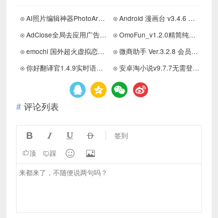
AI照片编辑神器PhotoArt1.8.31解锁高级版
Android 漫画台 v3.4.6 解锁会员去广告版
AdClose全局去应用广告模块最新版
OmoFun_v1.2.0精简纯净版|免费追番利器
emochi 国外超火虚拟恋人无违禁无限制聊天
微商助手 Ver.3.2.8 会员解锁 修复版
你好翻译官1.4.9实时语音翻译，文档翻译，屏幕翻译解锁会员版
安卓淘小说v9.7.7无需登录 解锁会员功能
评论列表




签到


顶
踩