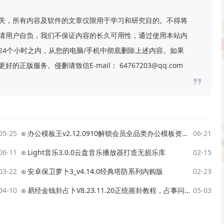
关，所有内容及软件的文章仅限用于学习和研究目的。不得将
请用户自负，我们不保证内容的长久可用性，通过使用本站内
24个小时之内，从您的电脑/手机中彻底删除上述内容。如果
版服务。侵删请致信E-mail： 64767203@qq.com
05-25
办公模板王v2.12.0910解锁会员全品类办公模板资源下载
06-21
06-11
Light音乐3.0.0云盘音乐播放器打造无损乐库
02-15
03-22
安卓保卫萝卜3_v4.14.0经典塔防系列内购版
02-23
04-10
易经金钱卦占卜V8.23.11.20正统摇卦教程，占事问吉凶
05-03