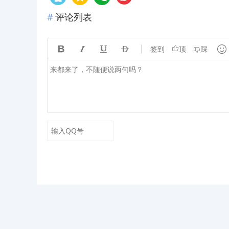
评论列表





签到
顶
踩