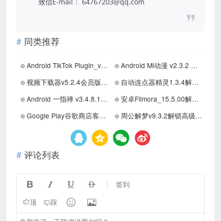
致信E-mail： 64767203@qq.com
同类推荐
Android TikTok Plugin_v1.63国际版配套插件
Android Mi动漫 v2.3.2 去广告纯净版
视频下载器v5.2.4会员版/国际视频一键获取
自动连点器精灵1.3.4解放双手的自动化神器免root操作
Android 一指禅 v3.4.8.10 无需root跳过开屏广告
安卓Filmora_15.5.00解锁会员版
Google Play谷歌商店客户端v49.8.21-29
周公解梦v9.3.2解锁高级版无广告无限次数
评论列表




签到


顶
踩